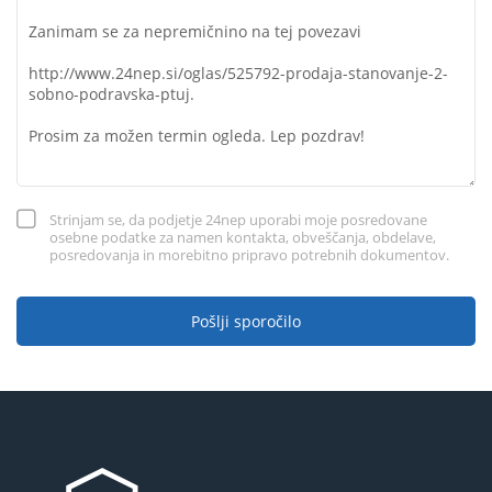
Strinjam se, da podjetje 24nep uporabi moje posredovane
osebne podatke za namen kontakta, obveščanja, obdelave,
posredovanja in morebitno pripravo potrebnih dokumentov.
Pošlji sporočilo