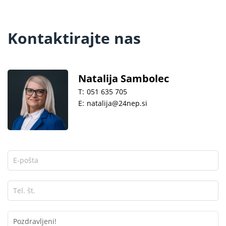
Kontaktirajte nas
Natalija Sambolec
T:
051 635 705
E:
natalija@24nep.si