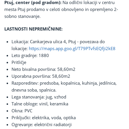
Ptuj, center (pod gradom):
Na odlični lokaciji v centru
mesta Ptuj prodamo v celoti obnovljeno in opremljeno 2-
sobno stanovanje.
LASTNOSTI NEPREMIČNINE:
Lokacija: Cankarjeva ulica 4, Ptuj - povezava do
lokacije:
https://maps.app.goo.gl/T79PTvfsEQfji2kE8
Leto gradnje: 1880
Pritličje
Neto bivalna površina: 58,60m2
Uporabna površina: 58,60m2
Razporeditev: predsoba, kopalnica, kuhinja, jedilnica,
dnevna soba, spalnica.
Lega stanovanja: jug, vzhod
Talne obloge: vinil, keramika
Okna: PVC
Priključki: elektrika, voda, optika
Ogrevanje: električni radiatorji