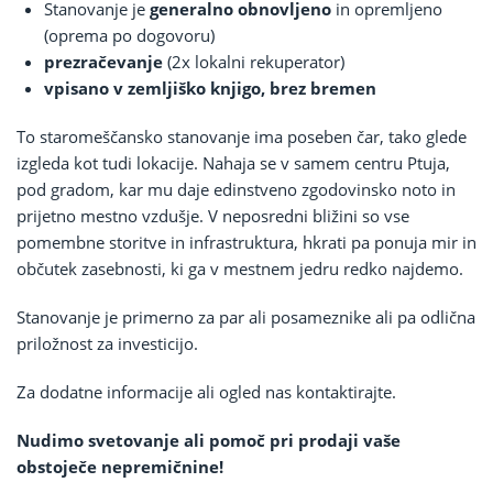
Stanovanje je
generalno obnovljeno
in opremljeno
(oprema po dogovoru)
prezračevanje
(2x lokalni rekuperator)
vpisano v zemljiško knjigo, brez bremen
To staromeščansko stanovanje ima poseben čar, tako glede
izgleda kot tudi lokacije. Nahaja se v samem centru Ptuja,
pod gradom, kar mu daje edinstveno zgodovinsko noto in
prijetno mestno vzdušje. V neposredni bližini so vse
pomembne storitve in infrastruktura, hkrati pa ponuja mir in
občutek zasebnosti, ki ga v mestnem jedru redko najdemo.
Stanovanje je primerno za par ali posameznike ali pa odlična
priložnost za investicijo.
Za dodatne informacije ali ogled nas kontaktirajte.
Nudimo svetovanje ali pomoč pri prodaji vaše
obstoječe nepremičnine!