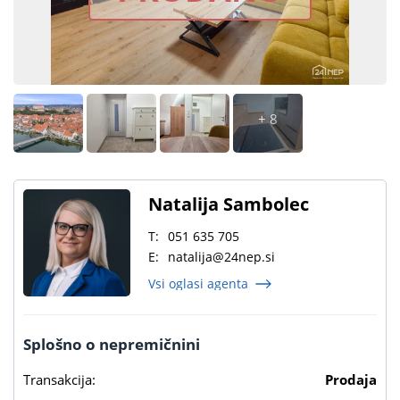
+ 8
Natalija Sambolec
T:
051 635 705
E:
natalija@24nep.si
Vsi oglasi agenta
Splošno o nepremičnini
Transakcija:
Prodaja