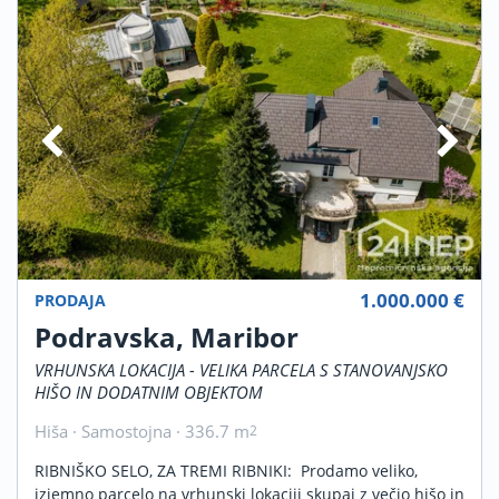
1.000.000 €
PRODAJA
Podravska, Maribor
VRHUNSKA LOKACIJA - VELIKA PARCELA S STANOVANJSKO
HIŠO IN DODATNIM OBJEKTOM
Hiša · Samostojna · 336.7 m
2
RIBNIŠKO SELO, ZA TREMI RIBNIKI: Prodamo veliko,
izjemno parcelo na vrhunski lokaciji skupaj z večjo hišo in