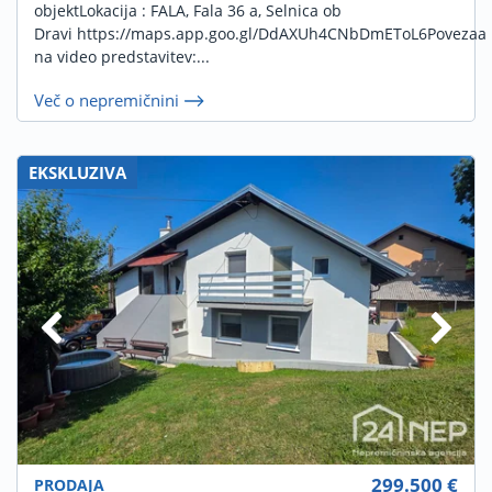
objektLokacija : FALA, Fala 36 a, Selnica ob
Dravi https://maps.app.goo.gl/DdAXUh4CNbDmEToL6Povezaa
na video predstavitev:...
Več o nepremičnini
EKSKLUZIVA
299.500 €
PRODAJA