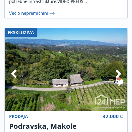
potrebne infrastrukture.VIDEO PREDS...
Več o nepremičnini
EKSKLUZIVA
32.000 €
PRODAJA
Podravska, Makole