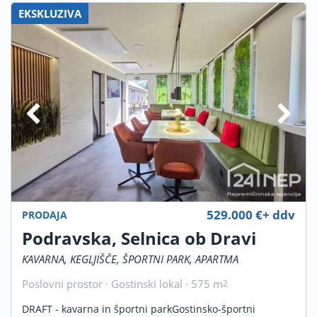
EKSKLUZIVA
529.000 €+ ddv
PRODAJA
Podravska, Selnica ob Dravi
KAVARNA, KEGLJIŠČE, ŠPORTNI PARK, APARTMA
Poslovni prostor · Gostinski lokal · 575 m
2
DRAFT - kavarna in športni parkGostinsko-športni