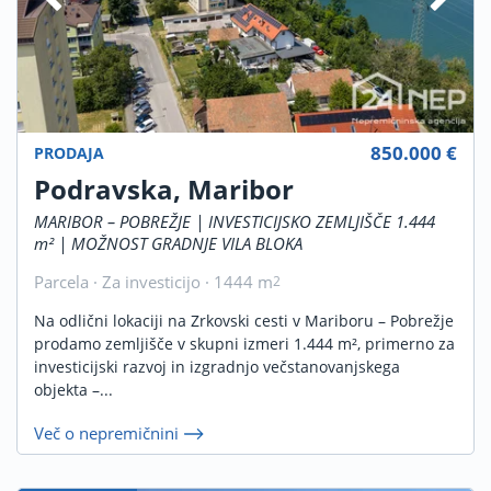
850.000 €
PRODAJA
Podravska, Maribor
MARIBOR – POBREŽJE | INVESTICIJSKO ZEMLJIŠČE 1.444
m² | MOŽNOST GRADNJE VILA BLOKA
Parcela · Za investicijo · 1444 m
2
Na odlični lokaciji na Zrkovski cesti v Mariboru – Pobrežje
prodamo zemljišče v skupni izmeri 1.444 m², primerno za
investicijski razvoj in izgradnjo večstanovanjskega
objekta –...
Več o nepremičnini