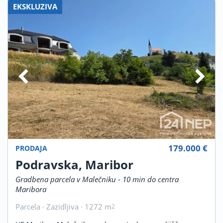
EKSKLUZIVA
179.000 €
PRODAJA
Podravska, Maribor
Gradbena parcela v Malečniku - 10 min do centra
Maribora
Parcela · Zazidljiva · 1272 m
2