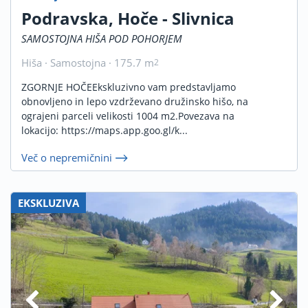
Podravska, Hoče - Slivnica
SAMOSTOJNA HIŠA POD POHORJEM
Hiša · Samostojna · 175.7 m
2
ZGORNJE HOČEEkskluzivno vam predstavljamo
obnovljeno in lepo vzdrževano družinsko hišo, na
ograjeni parceli velikosti 1004 m2.Povezava na
lokacijo: https://maps.app.goo.gl/k...
Več o nepremičnini
EKSKLUZIVA