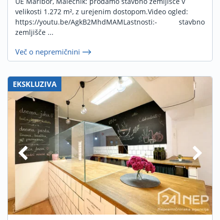
UE Maribor, Malečnik: prodamo stavbno zemljišče v
velikosti 1.272 m², z urejenim dostopom.Video ogled:
https://youtu.be/AgkB2MhdMAMLastnosti:- stavbno
zemljišče ...
Več o nepremičnini
EKSKLUZIVA