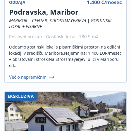
1.400 €/mesec
ODDAJA
Podravska, Maribor
MARIBOR – CENTER, STROSSMAYERJEVA | GOSTINSKI
LOKAL + PISARNE
Poslovni prostor · Gostinski lokal · 180.9 m
2
Oddamo gostinski lokal s pisarniškimi prostori na odlični
lokaciji v središču Maribora.Najemnina: 1.400 EUR/mesec
+ obratovalni stroškiNa Strossmayerjevi ulici v Mariboru
od...
Več o nepremičnini
EKSKLUZIVA