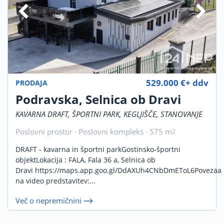
529.000 €+ ddv
PRODAJA
Podravska, Selnica ob Dravi
KAVARNA DRAFT, ŠPORTNI PARK, KEGLJIŠČE, STANOVANJE
Poslovni prostor · Poslovni kompleks · 575 m
2
DRAFT - kavarna in športni parkGostinsko-športni
objektLokacija : FALA, Fala 36 a, Selnica ob
Dravi https://maps.app.goo.gl/DdAXUh4CNbDmEToL6Povezaa
na video predstavitev:...
Več o nepremičnini