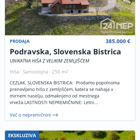
385.000 €
PRODAJA
Podravska, Slovenska Bistrica
UNIKATNA HIŠA Z VELIKIM ZEMLJIŠČEM
Hiša · Samostojna · 250 m
2
CEZLAK, SLOVENSKA BISTRICA: Prodamo popolnoma
prenovljeno hišo z zemljiščem, katera se nahaja v
mirnem naselju, odmaknjeno od mestnega
vrveža.LASTNOSTI NEPREMIČNINE: Letni...
Več o nepremičnini
EKSKLUZIVA