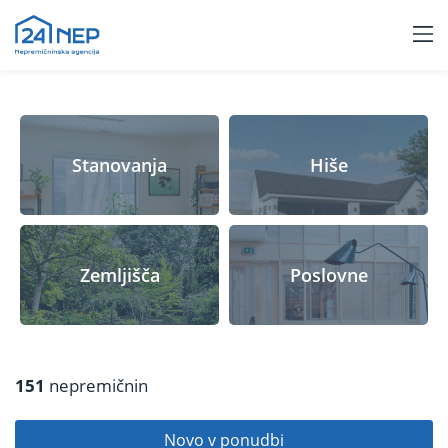
Stanovanja
Hiše
Zemljišča
Poslovne
151
nepremičnin
Novo v ponudbi