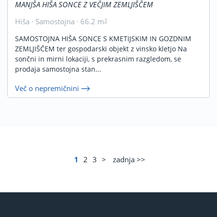
MANJŠA HIŠA SONCE Z VEČJIM ZEMLJIŠČEM
Hiša · Samostojna · 66.2 m
2
SAMOSTOJNA HIŠA SONCE S KMETIJSKIM IN GOZDNIM
ZEMLJIŠČEM ter gospodarski objekt z vinsko kletjo Na
sončni in mirni lokaciji, s prekrasnim razgledom, se
prodaja samostojna stan...
Več o nepremičnini
1
2
3
>
zadnja >>