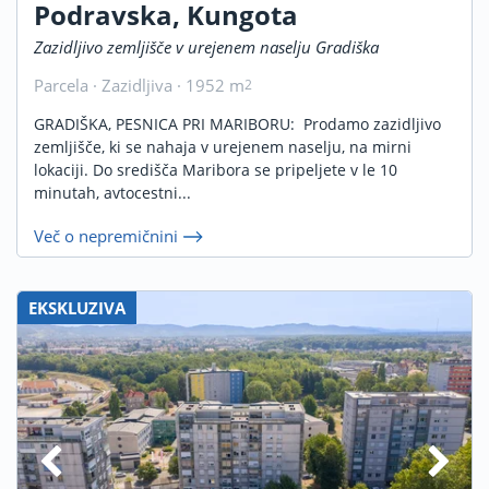
Podravska, Kungota
Zazidljivo zemljišče v urejenem naselju Gradiška
Parcela · Zazidljiva · 1952 m
2
GRADIŠKA, PESNICA PRI MARIBORU: Prodamo zazidljivo
zemljišče, ki se nahaja v urejenem naselju, na mirni
lokaciji. Do središča Maribora se pripeljete v le 10
minutah, avtocestni...
Več o nepremičnini
EKSKLUZIVA