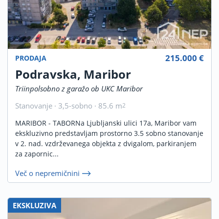
215.000 €
PRODAJA
Podravska, Maribor
Triinpolsobno z garažo ob UKC Maribor
Stanovanje · 3,5-sobno · 85.6 m
2
MARIBOR - TABORNa Ljubljanski ulici 17a, Maribor vam
ekskluzivno predstavljam prostorno 3.5 sobno stanovanje
v 2. nad. vzdrževanega objekta z dvigalom, parkiranjem
za zapornic...
Več o nepremičnini
EKSKLUZIVA