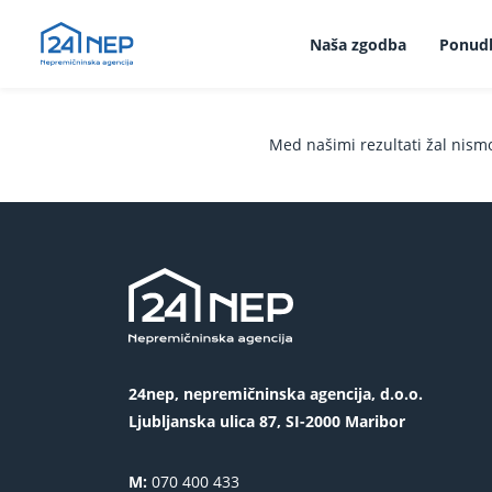
Naša zgodba
Ponud
Med našimi rezultati žal nism
24nep, nepremičninska agencija, d.o.o.
Ljubljanska ulica 87, SI-2000 Maribor
M:
070 400 433