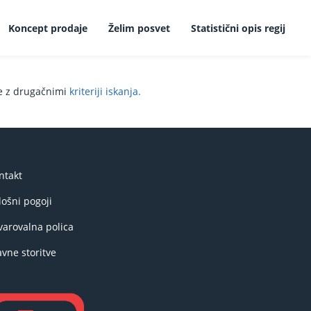
Koncept prodaje
Želim posvet
Statistični opis regij
te z drugačnimi
kriteriji iskanja.
ntakt
lošni pogoji
varovalna polica
avne storitve