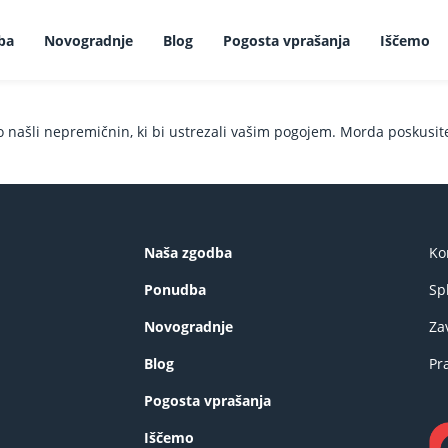
ba
Novogradnje
Blog
Pogosta vprašanja
Iščemo
o našli nepremičnin, ki bi ustrezali vašim pogojem. Morda poskusi
Naša zgodba
Ko
Ponudba
Sp
Novogradnje
Za
Blog
Pr
Pogosta vprašanja
Iščemo