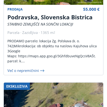
55.000 €
PRODAJA
Podravska, Slovenska Bistrica
STAVBNO ZEMLJIŠČE NA SONČNI LOKACIJI
Parcela · Zazidljiva · 1365 m
2
PRODAMO parcelo: lokacija Zg. Polskava (k. o.
742)Mikrolokacija: ob objektu na naslovu Kajuhova ulica
3Google
Maps: https://maps.app.goo.gl/3GhfdbuveNgQcsV8AŠt.
parcel: k....
Več o nepremičnini
EKSKLUZIVA