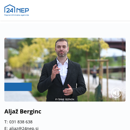
Aljaž Berginc
T:
031 838 638
E:
aljaz@24nep.si