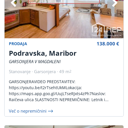
138.000 €
PRODAJA
Podravska, Maribor
GARSONJERA V MAGDALENI
Stanovanje · Garsonjera · 49 m
2
GARSONJERAVIDEO PREDSTAVITEV:
https://youtu.be/t2rTsehtUkMLokacija:
https://maps.app.goo.gl/UujLTseRJxts4zPh7Naslov:
Raičeva ulica 5LASTNOSTI NEPREMIČNINE: Letnik i...
Več o nepremičnini