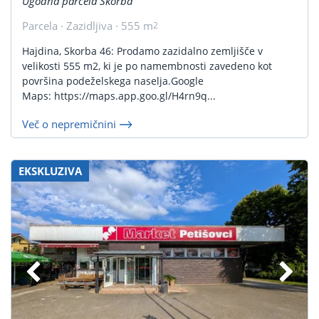
Ugodna parcela Skorba
Parcela · Zazidljiva · 555 m
2
Hajdina, Skorba 46: Prodamo zazidalno zemljišče v
velikosti 555 m2, ki je po namembnosti zavedeno kot
površina podeželskega naselja.Google
Maps: https://maps.app.goo.gl/H4rn9q...
Več o nepremičnini
EKSKLUZIVA