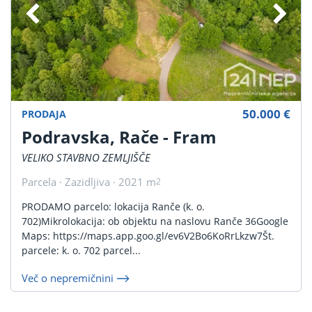
50.000 €
PRODAJA
Podravska, Rače - Fram
VELIKO STAVBNO ZEMLJIŠČE
Parcela · Zazidljiva · 2021 m
2
PRODAMO parcelo: lokacija Ranče (k. o.
702)Mikrolokacija: ob objektu na naslovu Ranče 36Google
Maps: https://maps.app.goo.gl/ev6V2Bo6KoRrLkzw7Št.
parcele: k. o. 702 parcel...
Več o nepremičnini