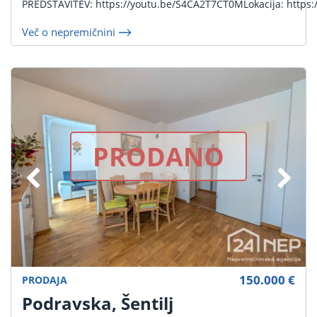
PREDSTAVITEV: https://youtu.be/S4CA2T7CT0MLokacija: https:/
Več o nepremičnini
PRODANO
150.000 €
PRODAJA
Podravska, Šentilj