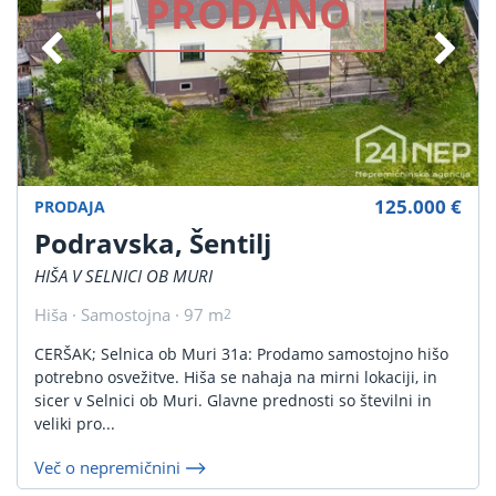
PRODANO
125.000 €
PRODAJA
Podravska, Šentilj
HIŠA V SELNICI OB MURI
Hiša · Samostojna · 97 m
2
CERŠAK; Selnica ob Muri 31a: Prodamo samostojno hišo
potrebno osvežitve. Hiša se nahaja na mirni lokaciji, in
sicer v Selnici ob Muri. Glavne prednosti so številni in
veliki pro...
Več o nepremičnini