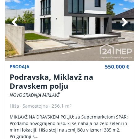
550.000 €
PRODAJA
Podravska, Miklavž na
Dravskem polju
NOVOGRADNJA MIKLAVŽ
Hiša · Samostojna · 256.1 m
2
MIKLAVŽ NA DRAVSKEM POLJU; za Supermarketom SPAR:
Prodamo novograjeno hišo, ki se nahaja na zelo želeni in
mirni lokaciji. Hiša stoji na zemljišču v izmeri 385 m2.
Pri gradnji s...