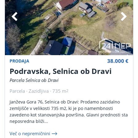
38.000 €
PRODAJA
Podravska, Selnica ob Dravi
Parcela Selnica ob Dravi
Parcela · Zazidljiva · 735 m
2
Janževa Gora 76, Selnica ob Dravi: Prodamo zazidalno
zemljišče v velikosti 735 m2, ki je po namembnosti
zavedeno kot stanovanjska površina. Glavni prednosti sta
neposredna bliži...
Več o nepremičnini