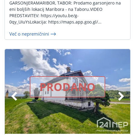
GARSONJERAMARIBOR, TABOR: Prodamo garsonjero na
eni boljših lokacij Maribora - na Taboru.VIDEO
PREDSTAVITEV: https://youtu.be/g-
0qy_UIuYsLokacija: https://maps.app.goo.gl/...
Več o nepremičnini
PRODANO