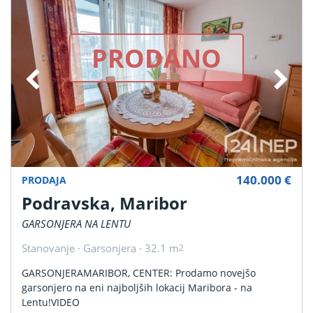
PRODANO
140.000 €
PRODAJA
Podravska, Maribor
GARSONJERA NA LENTU
Stanovanje · Garsonjera · 32.1 m
2
GARSONJERAMARIBOR, CENTER: Prodamo novejšo
garsonjero na eni najboljših lokacij Maribora - na
Lentu!VIDEO