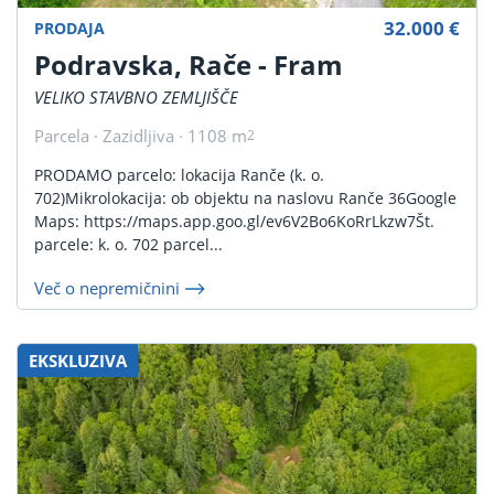
32.000 €
PRODAJA
Podravska, Rače - Fram
VELIKO STAVBNO ZEMLJIŠČE
Parcela · Zazidljiva · 1108 m
2
PRODAMO parcelo: lokacija Ranče (k. o.
702)Mikrolokacija: ob objektu na naslovu Ranče 36Google
Maps: https://maps.app.goo.gl/ev6V2Bo6KoRrLkzw7Št.
parcele: k. o. 702 parcel...
Več o nepremičnini
EKSKLUZIVA