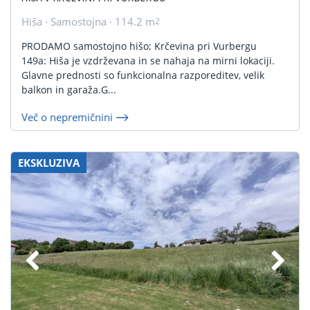
Hiša · Samostojna · 114.2 m
2
PRODAMO samostojno hišo; Krčevina pri Vurbergu
149a: Hiša je vzdrževana in se nahaja na mirni lokaciji.
Glavne prednosti so funkcionalna razporeditev, velik
balkon in garaža.G...
Več o nepremičnini
EKSKLUZIVA