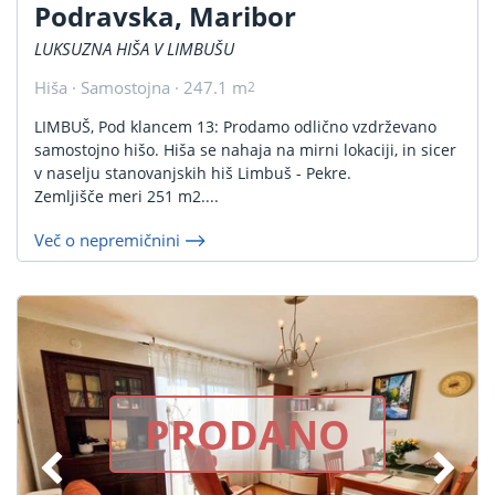
Podravska, Maribor
LUKSUZNA HIŠA V LIMBUŠU
Hiša · Samostojna · 247.1 m
2
LIMBUŠ, Pod klancem 13: Prodamo odlično vzdrževano
samostojno hišo. Hiša se nahaja na mirni lokaciji, in sicer
v naselju stanovanjskih hiš Limbuš - Pekre.
Zemljišče meri 251 m2....
Več o nepremičnini
PRODANO