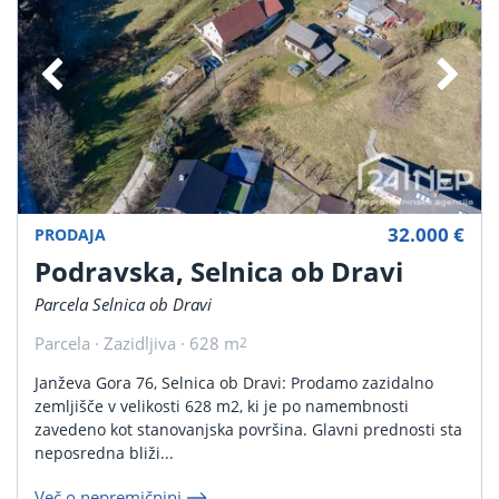
32.000 €
PRODAJA
Podravska, Selnica ob Dravi
Parcela Selnica ob Dravi
Parcela · Zazidljiva · 628 m
2
Janževa Gora 76, Selnica ob Dravi: Prodamo zazidalno
zemljišče v velikosti 628 m2, ki je po namembnosti
zavedeno kot stanovanjska površina. Glavni prednosti sta
neposredna bliži...
Več o nepremičnini