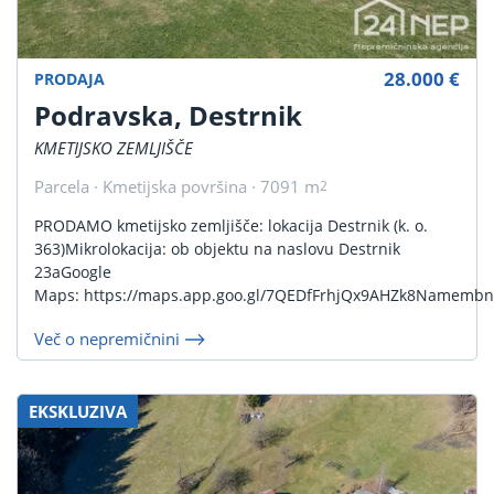
28.000 €
PRODAJA
Podravska, Destrnik
KMETIJSKO ZEMLJIŠČE
Parcela · Kmetijska površina · 7091 m
2
PRODAMO kmetijsko zemljišče: lokacija Destrnik (k. o.
363)Mikrolokacija: ob objektu na naslovu Destrnik
23aGoogle
Maps: https://maps.app.goo.gl/7QEDfFrhjQx9AHZk8Namembno
Več o nepremičnini
EKSKLUZIVA