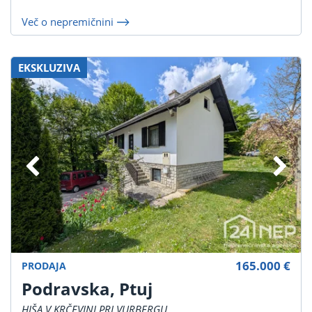
Več o nepremičnini
EKSKLUZIVA
165.000 €
PRODAJA
Podravska, Ptuj
HIŠA V KRČEVINI PRI VURBERGU