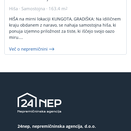
Hiša · Samostojna · 163.4 m
2
HIŠA na mirni lokaciji KUNGOTA, GRADIŠKA: Na idiličnem
kraju obdanem z naravo, se nahaja samostojna hiša, ki
ponuja izjemno priložnost za tiste, ki iščejo svojo oazo
miru....
Več o nepremičnini
24nep, nepremičninska agencija, d.o.o.