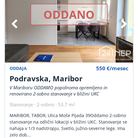
ODDANO
550 €/mesec
ODDAJA
Podravska, Maribor
V Mariboru ODDAMO popolnoma opremljeno in
renovirano 2-sobno stanovanje v bližini UKC
Stanovanje · 2-sobno · 53.7 m
2
MARIBOR, TABOR, Ulica Moše Pijada 39Oddamo 2-sobno
stanovanje na odlični lokaciji v bližini UKC. Stanovanje se
nahaja v 1/3 nadstropju. Svetlo, južno-severne lege. Ima
zelo dob...