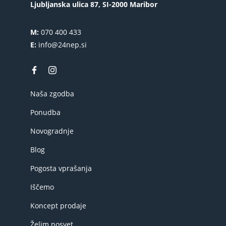
Ljubljanska ulica 87, SI-2000 Maribor
M:
070 400 433
E:
info@24nep.si
Naša zgodba
Ponudba
Novogradnje
Blog
Pogosta vprašanja
Iščemo
Koncept prodaje
Želim posvet