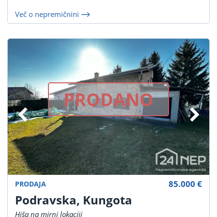
Več o nepremičnini
PRODANO
85.000 €
PRODAJA
Podravska, Kungota
Hiša na mirni lokaciji