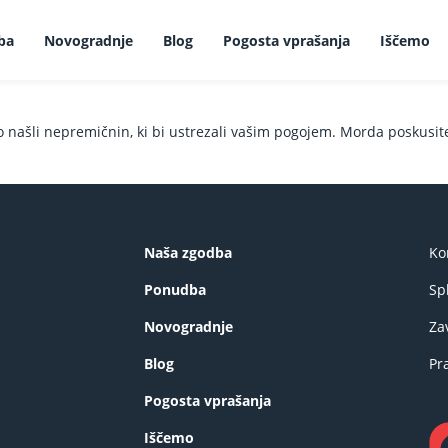
ba
Novogradnje
Blog
Pogosta vprašanja
Iščemo
o našli nepremičnin, ki bi ustrezali vašim pogojem. Morda poskusi
Naša zgodba
Ko
Ponudba
Sp
Novogradnje
Za
Blog
Pr
Pogosta vprašanja
Iščemo