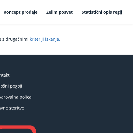
Koncept prodaje
Želim posvet
Statistični opis regij
te z drugačnimi
kriteriji iskanja.
ntakt
lošni pogoji
varovalna polica
avne storitve