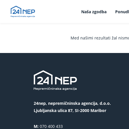
Naša zgodba
Ponud
Med našimi rezultati žal nism
24nep, nepremičninska agencija, d.o.o.
Ljubljanska ulica 87, SI-2000 Maribor
M:
070 400 433