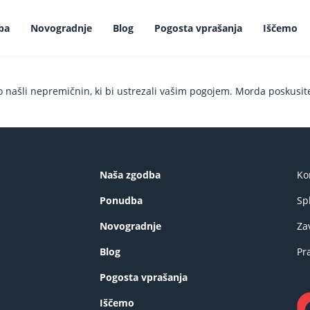
ba
Novogradnje
Blog
Pogosta vprašanja
Iščemo
o našli nepremičnin, ki bi ustrezali vašim pogojem. Morda poskusi
Naša zgodba
Ko
Ponudba
Sp
Novogradnje
Za
Blog
Pr
Pogosta vprašanja
Iščemo