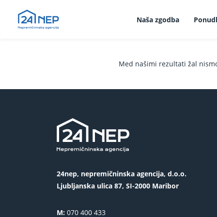
Naša zgodba
Ponud
Med našimi rezultati žal nism
24nep, nepremičninska agencija, d.o.o.
Ljubljanska ulica 87, SI-2000 Maribor
M:
070 400 433