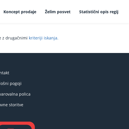
Koncept prodaje
Želim posvet
Statistični opis regij
te z drugačnimi
kriteriji iskanja.
ntakt
lošni pogoji
varovalna polica
avne storitve